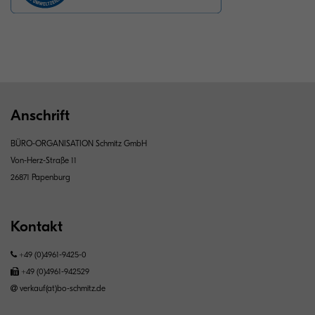
Anschrift
BÜRO-ORGANISATION Schmitz GmbH
Von-Herz-Straße 11
26871 Papenburg
Kontakt
+49 (0)4961-9425-0
+49 (0)4961-942529
verkauf(at)bo-schmitz.de